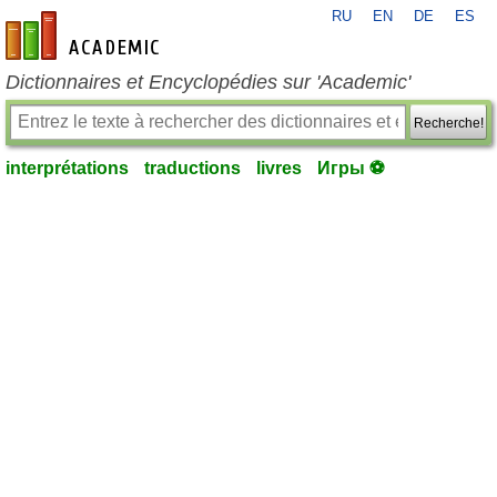
RU
EN
DE
ES
fr-academic.com
Dictionnaires et Encyclopédies sur 'Academic'
Recherche!
interprétations
traductions
livres
Игры ⚽