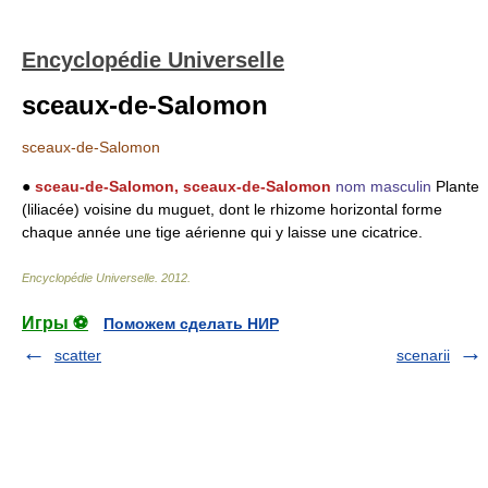
Encyclopédie Universelle
sceaux-de-Salomon
sceaux-de-Salomon
●
sceau-de-Salomon, sceaux-de-Salomon
nom masculin
Plante
(liliacée) voisine du muguet, dont le rhizome horizontal forme
chaque année une tige aérienne qui y laisse une cicatrice.
Encyclopédie Universelle
.
2012
.
Игры ⚽
Поможем сделать НИР
scatter
scenarii