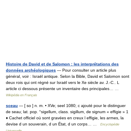
Histoire de David et de Salomon : les interprétations des
données archéologiques
— Pour consulter un article plus
général, voir : Israël antique. Selon la Bible, David et Salomon sont
deux rois qui ont régné sur Israël vers le Xe siècle av. J.‑C.. L
article ci dessous présente un inventaire des principales… …
Wikipédia en Français
sceau
— [ so ] n. m. • XVe; seel 1080; c ajouté pour le distinguer
de seau; lat. pop. °sigellum, class. sigillum, de signum « effigie » 1
♦ Cachet officiel où sont gravées en creux l effigie, les armes, la
devise d un souverain, d un État, d un corps… …
Encyclopédie
Universelle