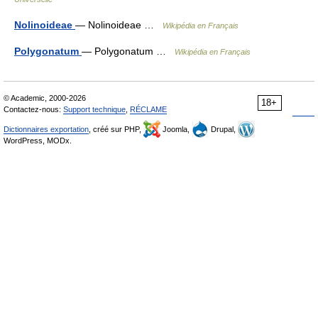
Nolinoideae
— Nolinoideae …
Wikipédia en Français
Polygonatum
— Polygonatum …
Wikipédia en Français
© Academic, 2000-2026
18+
Contactez-nous:
Support technique
,
RÉCLAME
Dictionnaires exportation
, créé sur PHP,
Joomla,
Drupal,
WordPress, MODx.