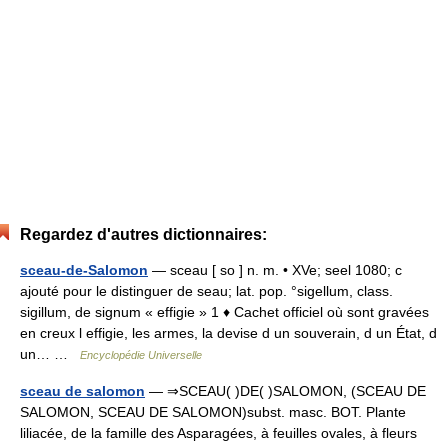
Regardez d'autres dictionnaires:
sceau-de-Salomon
— sceau [ so ] n. m. • XVe; seel 1080; c
ajouté pour le distinguer de seau; lat. pop. °sigellum, class.
sigillum, de signum « effigie » 1 ♦ Cachet officiel où sont gravées
en creux l effigie, les armes, la devise d un souverain, d un État, d
un… …
Encyclopédie Universelle
sceau de salomon
— ⇒SCEAU( )DE( )SALOMON, (SCEAU DE
SALOMON, SCEAU DE SALOMON)subst. masc. BOT. Plante
liliacée, de la famille des Asparagées, à feuilles ovales, à fleurs